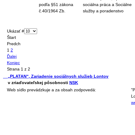
podľa §51 zákona
sociálna práca a Sociálne
č.40/1964 Zb.
služby a poradenstvo
Ukázať #
Štart
Predch
1
2
Ďalej
Koniec
Strana 1 z 2
„PLATAN“, Zariadenie sociálnych služieb Lontov
v zriaďovateľskej pôsobnosti
NSK
Web sídlo prevádzkuje a za obsah zodpovedá:
"
L
w