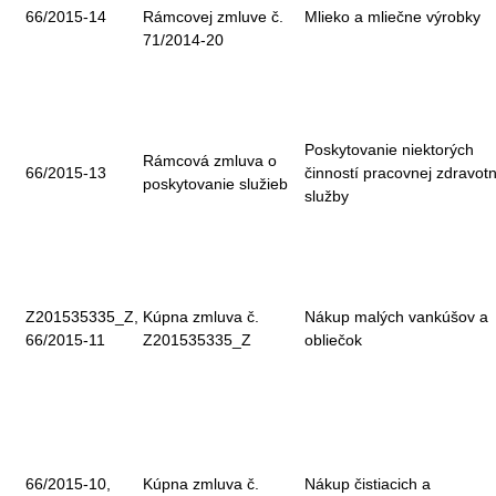
66/2015-14
Rámcovej zmluve č.
Mlieko a mliečne výrobky
71/2014-20
Poskytovanie niektorých
Rámcová zmluva o
66/2015-13
činností pracovnej zdravotn
poskytovanie služieb
služby
Z201535335_Z,
Kúpna zmluva č.
Nákup malých vankúšov a
66/2015-11
Z201535335_Z
obliečok
66/2015-10,
Kúpna zmluva č.
Nákup čistiacich a