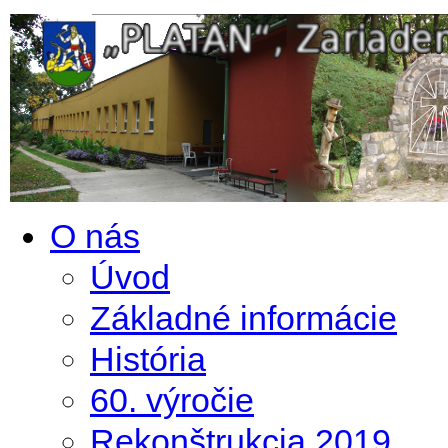
O nás
Úvod
Základné informácie
História
60. výročie
Rekonštrukcia 2019