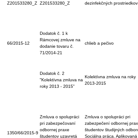
Z201533280_Z
Z201533280_Z
dezinfekčných prostriedkov
Dodatok č. 1 k
Rámcovej zmluve na
66/2015-12
chlieb a pečivo
dodanie tovaru č.
71/2014-21
Dodatok č. 2
Kolektívna zmluva na roky
"Kolektívna zmluva na
2013-2015
roky 2013 - 2015"
Zmluva o spolupráci
Zmluva o spolupráci pri
pri zabezpečovaní
zabezpečení odbornej pra
odbornej praxe
študentov študijných odbor
1350/66/2015-9
študentov uzavretá
Sociálna práca, Aplikovaná