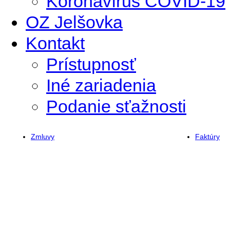
Koronavírus COVID-19
OZ Jelšovka
Kontakt
Prístupnosť
Iné zariadenia
Podanie sťažnosti
Zmluvy
Faktúry
Sponzorské
Fakt
zmluvy
od
Zmluvy
1.2.
2022
Fakt
Zmluvy
202
2021
Fakt
Zmluvy
202
2020
Fakt