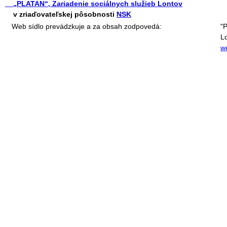
„PLATAN“, Zariadenie sociálnych služieb Lontov
v zriaďovateľskej pôsobnosti
NSK
Web sídlo prevádzkuje a za obsah zodpovedá:
"
L
w