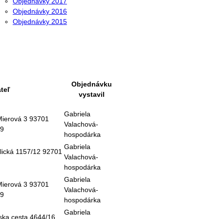
Objednávky 2017
Objednávky 2016
Objednávky 2015
Objednávku
teľ
vystavil
Gabriela
 Mierová 3 93701
Valachová-
59
hospodárka
Gabriela
lická 1157/12 92701
Valachová-
hospodárka
Gabriela
 Mierová 3 93701
Valachová-
59
hospodárka
Gabriela
ska cesta 4644/16