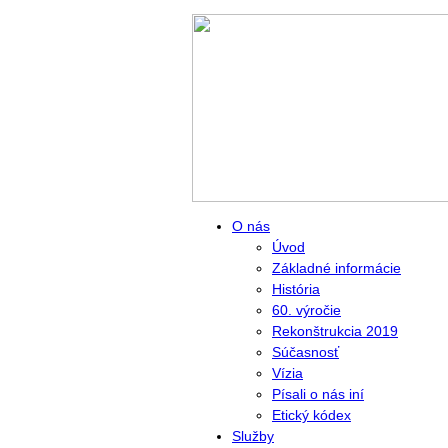
O nás
Úvod
Základné informácie
História
60. výročie
Rekonštrukcia 2019
Súčasnosť
Vízia
Písali o nás iní
Etický kódex
Služby