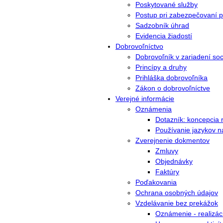
Poskytované služby
Postup pri zabezpečovaní p
Sadzobník úhrad
Evidencia žiadostí
Dobrovoľníctvo
Dobrovoľník v zariadení soc
Princípy a druhy
Prihláška dobrovoľníka
Zákon o dobrovoľníctve
Verejné informácie
Oznámenia
Dotazník: koncepcia r
Používanie jazykov 
Zverejnenie dokmentov
Zmluvy
Objednávky
Faktúry
Poďakovania
Ochrana osobných údajov
Vzdelávanie bez prekážok
Oznámenie - realizác