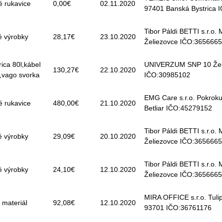
 rukavice
0,00€
02.11.2020
97401 Banská Bystrica 
Tibor Páldi BETTI s.r.o.
é výrobky
28,17€
23.10.2020
Želiezovce IČO:365666
ica 80l,kábel
UNIVERZUM SNP 10 Žel
130,27€
22.10.2020
,vago svorka
IČO:30985102
EMG Care s.r.o. Pokrok
 rukavice
480,00€
21.10.2020
Betliar IČO:45279152
Tibor Páldi BETTI s.r.o.
é výrobky
29,09€
20.10.2020
Želiezovce IČO:365666
Tibor Páldi BETTI s.r.o.
é výrobky
24,10€
12.10.2020
Želiezovce IČO:365666
MIRA OFFICE s.r.o. Tuli
 materiál
92,08€
12.10.2020
93701 IČO:36761176