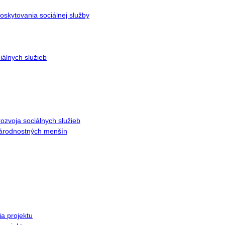
oskytovania sociálnej služby
iálnych služieb
ozvoja sociálnych služieb
národnostných menšín
ia projektu