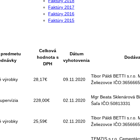
Faktúry 2018
Faktúry 2017
Faktúry 2016
Faktúry 2015
Celková
 predmetu
Dátum
hodnota s
Dodáva
ednávky
vyhotovenia
DPH
Tibor Páldi BETTI s.r.o.
é výrobky
28,17€
09.11.2020
Želiezovce IČO:365666
Mgr Beata Sklenárová Bi
upervízia
228,00€
02.11.2020
Šaľa IČO:50813331
Tibor Páldi BETTI s.r.o.
é výrobky
25,59€
02.11.2020
Želiezovce IČO:365666
TEMZIS s.r.o. Cementár