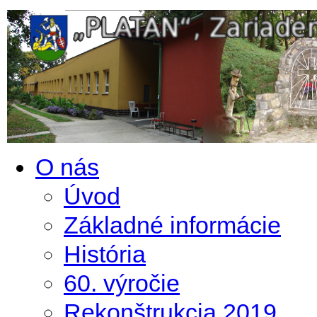
O nás
Úvod
Základné informácie
História
60. výročie
Rekonštrukcia 2019