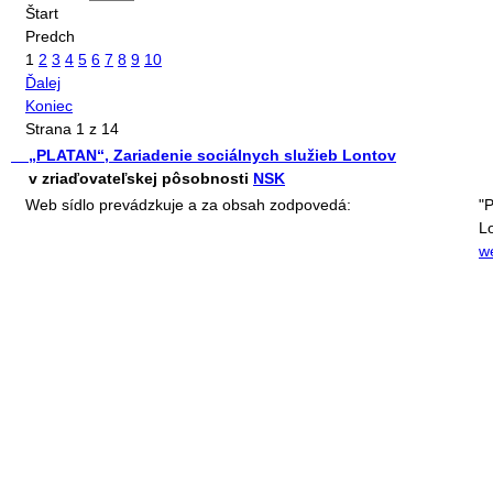
Štart
Predch
1
2
3
4
5
6
7
8
9
10
Ďalej
Koniec
Strana 1 z 14
„PLATAN“, Zariadenie sociálnych služieb Lontov
v zriaďovateľskej pôsobnosti
NSK
Web sídlo prevádzkuje a za obsah zodpovedá:
"
L
w